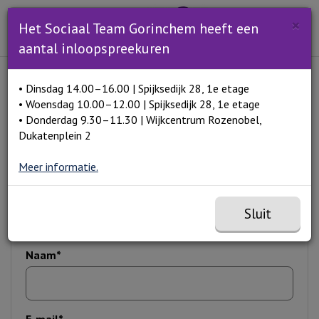
Zoeken
×
Open en sluit het
Open zoe
Het Sociaal Team Gorinchem heeft een
Zoe
Menu
aantal inloopspreekuren
Lees voor
• Dinsdag 14.00–16.00 | Spijksedijk 28, 1e etage
Home
Stel je vraag
• Woensdag 10.00–12.00 | Spijksedijk 28, 1e etage
• Donderdag 9.30–11.30 | Wijkcentrum Rozenobel,
Dukatenplein 2
Stel je vraag
Meer informatie.
Sluit
* = verplicht veld
Naam*