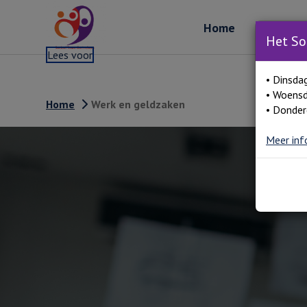
Home
Over ons
Het So
Lees voor
• Dinsda
• Woensd
Home
Werk en geldzaken
• Donder
Meer inf