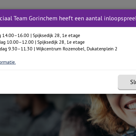
Zoeken
Zoeken 
Inloopspreekuur
Trainingen
Hulp in Gori
Toon meer menu items
ciaal Team Gorinchem heeft een aantal inloopspree
g 14.00–16.00 | Spijksedijk 28, 1e etage
ag 10.00–12.00 | Spijksedijk 28, 1e etage
dag 9.30–11.30 | Wijkcentrum Rozenobel, Dukatenplein 2
ormatie.
Sl