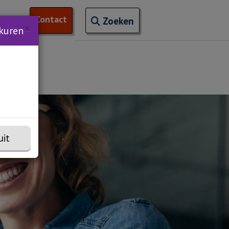
Open zoekveld
Contact
naar ingevoerde termen
nchem
 van 'Trainingen'
Zoeken
×
kuren
uit